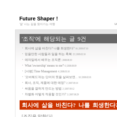
Future Shaper !
'잘' 사는 길을 찾아가는 여행
L
'조직'에 해당되는 글 9건
회사에 삶을 바친다? 나를 희생한다?
16 | 2009.07.10
믿을만한 사람들과 일을 하는 축복
22 | 2009.02.10
애자일에서 배우는 조직론
| 2008.08.10
What 'ownership' means to me?
6 | 2008.08.09
[서평] Time Management
4 | 2008.03.10
'오버헤드'라는 단어의 뜻을 살펴보면...
10 | 2008.02.01
회사, 조직, 제품에 대한 애정?
2 | 2007.09.14
싸움을 잘하게 만드는 방법
2 | 2007.09.12
차별화 어떻게 적용할 것인가?
2 | 2007.08.29
회사에 삶을 바친다? 나를 희생한다
[
조직을 말한다
]