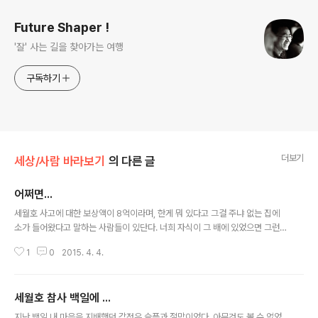
Future Shaper !
'잘' 사는 길을 찾아가는 여행
구독하기
더보기
세상/사람 바라보기
의 다른 글
어쩌면...
글 내용
세월호 사고에 대한 보상액이 8억이라며, 한게 뭐 있다고 그걸 주냐 없는 집에
소가 들어왔다고 말하는 사람들이 있단다. 너희 자식이 그 배에 있었으면 그런
소리 하겠냐고 욕해보지만, 그들은 어쩌면 자식보다 8억을 더 좋아할지도 모른
1
0
2015. 4. 4.
다는 생각에 소름이 끼친다.
세월호 참사 백일에 ...
글 내용
지난 백일 내 마음을 지배했던 감정은 슬픔과 절망이었다. 아무것도 볼 수 없었