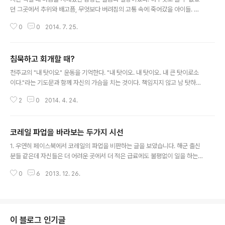
던 그곳에서 추위와 배고픔, 무엇보다 버려짐의 고통 속에 죽어갔을 아이들. 그
죽음이 물욕과 무능에 기인한 것이기에 더 마음이 아팠다. 그뿐이랴. 배부른 자
0
0
2014. 7. 25.
들이 더 배를 채우고자 벌이는 행사 덕에 쫓겨나는 사람들. 연일 떨어지는 살상
무기에 대항조차 못하고 죽어가는 사람들. 그렇게 죽어가는 아이들을 바라보는
부모의 마음은 어떠할까. 눈만 돌리면 슬픔이 있다. 그럼에도 세상은 잘도 굴러
침묵하고 회개할 때?
간다. 마치 아무 일이 없었다는듯이. 아니 오히려 슬픔을 불편해하며, 슬픔보고
글 내용
눈 앞에서 사라지라한다. 나나 내 새끼만 괜찮으면 그걸로 끝인 거다. 교회의 침
천주교의 "내 탓이오" 운동을 기억한다. "내 탓이오. 내 탓이오. 내 큰 탓이로소
묵은 절망을 더하였다. 집회에 참석했다. 몇천명이 모여 하나님을 말하던 일주
이다."라는 기도문과 함께 자신의 가슴을 치는 것이다. 책임지지 않고 남 탓하기
일 누구도 세월호에..
좋아하는 사람들이 많은지라 "내 탓이오" 운동은 이 사회에 긍정적 영향을 끼쳤
2
0
2014. 4. 24.
다. 세월호 사고가 벌써 일주일이 넘었다. 아직도 살아있는 승객이 있기를, 그리
고 무사히 돌아올 수 있기를 간절히 바라지만 가능성은 갈수록 줄어들고 있다.
몇몇 정신병자 말고는 온 국민이 충격에 빠지고 눈물을 흘렸다. 사고 하나로 수
코레일 파업을 바라보는 두가지 시선
많은 부패와 무능과 부실이 드러났다. 모두 답답하고 안타까움에 고함을 치고,
글 내용
손가락질하고, 자기 생각과 의견을 내놓았다. 때가 되었나 보다. 세월호 사고와
1. 우연히 페이스북에서 코레일의 파업을 비판하는 글을 보았습니다. 해군 출신
물리적으로 연관이 없을 사람들이 내 탓이라며 나타났다. 기독교인들이다. "이
분들 같은데 자신들은 더 어려운 곳에서 더 적은 급료에도 불평없이 일을 하는
제 손가락..
데 귀족노조들이 밥그릇 지키려고 파업을 한다는 의견이었습니다. 그 모습이 안
0
6
2013. 12. 26.
스러워 다음과 같은 글을 남겼습니다. 2. 그런말이 있죠. 노예들을 다스리기 위
해서 다른 노예를 이용한다구요. 문제의 본질을 흐리기위해 사용하는 귀족노조
라는 말에 정말 중요한게 뭔지를 모르는 사람들이군요. 코레일의 빚 때문에 일
부 구간을 분리한다고 하는데, 빚을 없앨려면 왜 가장 이익을 많이 내는 노선을
분리할까요? 게다가 노선을 공유하기에 이중으로 비용이 드는 방법으로요? 이
이 블로그 인기글