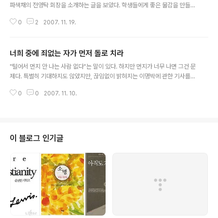
파색채의 전영탁 회장을 소개하는 글을 보았다. 학생들에게 좋은 물감을 만들어
주고 싶다는 마음으로 45년을 미술재료에 쏟아부었다고 한다. '미술재료의 선
0
2
2007. 11. 19.
구자'라는 평을 들으며 , 등의 책도 썼다. 알파색채는 수채화 부분에서는 세계최
고로 인정받고, 유화부분에서도 최고에 근접하고 있다고 한다. 기사중 쟁쟁한
기업중의 하나인 펠리컨문구에서 전시회에 못들어오게 했다는 내용을 보고 전
너희 중에 죄없는 자가 먼저 돌로 치라
영탁회장에 대한 관심이 생겼다. 어느 정도이기에 펠리컨에서 경계를 할까? 혹
글 내용
시 기사가 과장된 것은 아닐까? 한가지는 잘하지만 다른 쪽으로는 욕을 먹는 것
"털어서 먼지 안 나는 사람 없다"는 말이 있다. 하지만 먼지가 너무 나면 그건 문
이 아닐까? 왠지 삐딱한 생각이 들어 ^^ 검색을 해보았다. 의외로 관련된 기사가
제다. 특별히 기대하지도 않았지만, 끊임없이 밝혀지는 이명박에 관한 기사를
별로 없었다. 회사 규모도 ..
보면 해도 너무 한다 싶다. 오늘 신문에는 자식들을 다니지도 않는 회사에 등록
0
0
2007. 11. 10.
해놓고 월급을 타가게 했다는 기사가 나왔다. 누가 봐도 명백한 불법. 나경원 대
변인이 어떤 논리로 해명해도 불을 보듯 명확한 일이다. 이런 상황이 닥치면 공
격받는 편에서 들고 나오는 말이 있다. "너희 중에 죄없는 자가 먼저 돌로 치라
(요한복음 8:7)" 간음한 여인을 사람들이 예수님 앞에 끌고 왔다. 법에 따르면
이런 자는 돌로 쳐 죽이라고 하는데 당신은 어떻게 할 거냐는 일종의 시험이였
이 블로그 인기글
다. 여기서 예수님은 "죄 없는 자가 먼저 돌로 치라"는 말씀을 하시고, 사람들은
양..