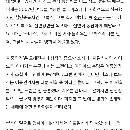
꽤 벗어나 있지만, 아직도 관객 동원력을 어느 정도 갖춘 두 배우를
내세운 2007년 여름을 겨냥한 블록버스터다. 사회적으로 성공했
지만 살인중독자인 '브룩스', 그를 잡기 위해 애를
조금
쓰는 '트레
이시'. 브룩스의 살인장면을 목격하고 살인에 동참하게 해달라고
요구하는 '스미스', 그리고 '마샬'이라 불리우는 브룩스의 다른 인
격, 그렇게 네 사람이 영화를 이끌고 있다.
'이중인격'은 오래전부터 창작의 중요한 소재다. '지킬박사와 하이
드'의 이야기는 누구나 아는 고전이고, 이외에도 수많은 이중인격
자가 소설이나 영화에 등장했다. 그런 면에서 본다면 미스터 브룩
스는 이중인격자를 다룬 영화 중 하나일 뿐이다. 그럼에도 이 영화
를 보고난 느낌은 참 불편했다. 이유를 한마디로 말하자면 권선징
악으로 끝나지 않았기 때문이다. 하지만 그 밑에는 영화에 반영되
는 세태에 대한 안타까움이 깔려있다.
*** 이 밑으로 영화에 대한 자세한 스포일러가 담겨있습니다. 영