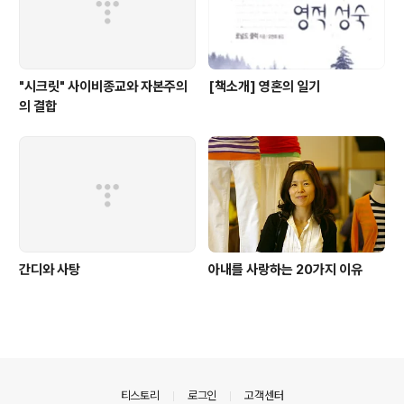
"시크릿" 사이비종교와 자본주의
[책소개] 영혼의 일기
의 결합
간디와 사탕
아내를 사랑하는 20가지 이유
의안내
티스토리
로그인
고객센터