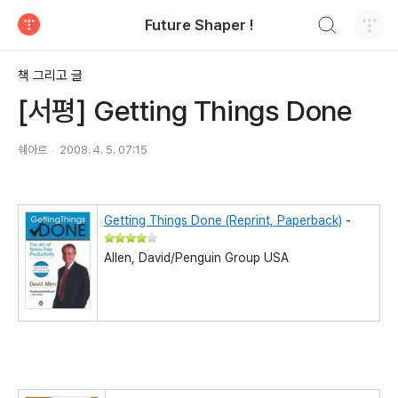
검색하기
Future Shaper !
티스토리
책 그리고 글
[서평] Getting Things Done
쉐아르
2008. 4. 5. 07:15
Getting Things Done (Reprint, Paperback)
-
Allen, David/Penguin Group USA