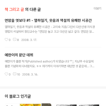
더보기
책 그리고 글
의 다른 글
연암을 엿보다 #1 - 열하일기, 웃음과 역설의 유쾌한 시공간
글 내용
열하일기, 웃음과 역설의 유쾌한 시공간 - 고미숙 지음/그린비 다산선생 지식경
영법의 서설에서 정민교수는 "연암은 높고 크고 다산은 넓고 깊다. 연암은 읽고
나면 오리무중의 안개 속으로 숨는데, 다산은 읽고 나면 미운을 걷어내 푸른 하
0
8
2008. 3. 17.
늘을 보여준다"며 연암과 다산에 대해 논한다. "연암과 다산을 만나 내 학문이
풍요로워지고, 공부의 안목이 넓어지고, 삶의 눈길이 깊어진 것이 참 기쁘다"라
고, 성향은 많이 다르지만 "누가 낫고 못하고의 문제가 아닌" 두 사람의 거인에
예한이의 문단 데뷔
게 무한한 존경심을 표현하고 있다. 정민교수를 통해 만난 다산이 너무나 거대
글 내용
하였기에, 더불어 연암에 대한 관심도 커졌다. 호질, 허생전, 열하일기등의 작품
예한이가 출판 작가(Published author)가 되었습니다 ^^;; 지난주 수요일에
명과 함게 고등학교 국어시간의 어렴풋한 기억으로 남아있는 '연암 박지원'. 그
출판 기념회에 다녀왔지요. ㅎㅎ 여기까지 이야기하면 대단한 것 같은데... 그렇
가 어떤 사람이..
게 큰 일은 아닙니다. 제가 앤도버라는 동네에 사는데, 앤도버를 포함한 여섯개
0
10
2008. 3. 16.
의 인접타운에서 발간하는 문예지가 있습니다. 초등학생 대상으로는 Apple S
eed가 있고 중학생 대상으로는 Apple Sauce가 있습니다. 고등학생들은 간
행물은 없고 파티 형식의 행사를 합니다. 담당 교사의 추천을 받은 작품들을 모
아 심사를 거쳐 일년에 한번 문학 작품, 그림, 사진을 모아 정기간행물을 만드는
것이지요. 지역의 학생문예지고 거기 실린다고 정말 문단에 데뷔하는 것은 아닙
이 블로그 인기글
니다만 ^^ 그래도 당사자는 물론 가족들도 굉장히 기뻐합니다 (이쪽 분위기가 ..