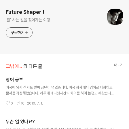
Future Shaper !
'잘' 사는 길을 찾아가는 여행
구독하기
더보기
그밖에...
의 다른 글
영어 공부
글 내용
미국에 와서 산지도 벌써 십년이 넘었습니다. 미국 회사에서 영어로 대화하고
문서를 작성해왔습니다. 하루에 네다섯시간씩 회의를 하며 논쟁도 해왔습니다.
학교도 잠깐 다녔습니다. 만족스럽진 않지만 그래도 이정도면 하고 생각했습니
0
10
2010. 7. 1.
다. 네이티브가 아닌 이상 유창할 필요 있나. 상대방을 설득할 수 있으면 되는 거
지 그러면서요. 로스쿨 첫해 성적을 받아보고 그 생각이 바뀌었습니다. 개념을
이해하고 적용하는데 남못지 않다 생각했습니다. (분명 이건 자랑입니다만 ㅡ.
무슨 일 있나요?
ㅡ) 같이 수업듣는 학생들도 많은 아이들이 궁금한게 있으면 저에게 찾아옵니
글 내용
다. 그런데 학점 평균이 B+입니다. 190명중 51등. 그것만으로 잘했다 생각할