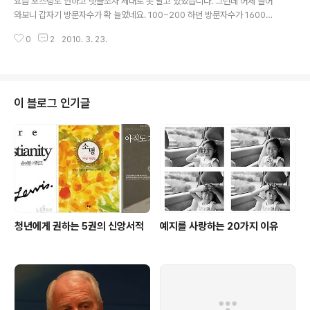
요즘 포스팅도 안하고 댓글조차 제대로 못 달고 있었습니다. 그런데 어제 들어
수 있지만 성에 차질 않습니다. 무엇보다 제가 알고 있는 것과 제가 평가받는 것
와보니 갑자기 방문자수가 확 늘었네요. 100~200 하던 방문자수가 1600이
에 괴리가 있다는 것에..
넘었습니다. 유입경로를 보니 전부 naver.com이던데... 무슨 일 있나요? 저 네
0
2
2010. 3. 23.
이버랑 안 친한데요 ^^
이 블로그 인기글
청년에게 권하는 5권의 신앙서적
예지를 사랑하는 20가지 이유