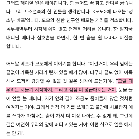
그래도 해야할 일은 해야합니다. 힘 들어도 꾹 참고 잔디를 긁습니
다. 그리고 소설속의 한 인물을 생각합니다. <모모>에 나오는 '청
소부 베포'입니다. 모모의 친한 친구인 베포는 거리를 청소합니다.
꼭두새벽부터 시작해 쉬지 않고 천천히 거리를 씁니다. '한 발자국
내디딜 때마다 심호흡을 하면서, 한 번 숨을 쉴 때마다 비질를
합'니다.
어느날 베포가 모모에게 이야기를 합니다. "이런거야. 우리 앞에는
끝없이 가득한 거리가 뼏쳐 있을 때가 많아. 너무나 끝도 없이 아득
해서 도저히 감당할 수 없을 것 같은 생각이 드는거야".
"
그럴 때
우리는 서둘기 시작하지. 그리고 점점 더 성급해지는 거야
.
눈을 들
어 앞을 볼 때마다, 자기 앞의 길이 조금도 줄어들지 않은 것처럼
여겨지는 거야. 그래서 점점 더 기를 쓰게되고 불안에 사로잡혀 애
를 쓰다가 마침내는 숨이 차서 더 이상 나아갈 수 없게 돼. 그런데
길은 여전히 우리의 앞에 버티고 있는 거야. 이런 식으로 일을 해서
는 안 돼".