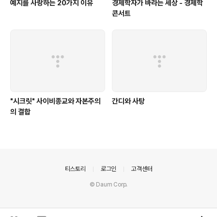
예지를 사랑하는 20가지 이유
경제학자가 바라는 세상 - 경제학
콘서트
"시크릿" 사이비종교와 자본주의
간디와 사탕
의 결합
의안내
티스토리
로그인
고객센터
© Daum Corp.