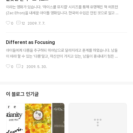
글 내용
이라는 영화가 있습니다. '하이스쿨 뮤지컬' 시리즈를 통해 유명해진 잭 에프런
(Zac Efron)을 내세운 아이돌 영화입니다. 한국에 수입은 안된 것으로 알고 있
습니다. 그렇다고 아쉬워 할 영화는 아닙니다. 잘나가는 틴 스타를 내세운 10대
0
12
2009. 7. 7.
소녀를 위한 영화일 뿐입니다. 주인공 마이크는 고등학교때 잘나가는 농구선수
입니다. 물론 잘 생기고 춤도 잘 춥니다 ^^ 졸업을 앞두고 대학의 스카우터들이
모여든 중요한 경기에 나갑니다. 여기서 잘하면 명문대에 장학금을 받고 갈 수
Different as Focusing
있지요. 그런데 하필 이때 여자친구(스칼렛)가 아기를 가진 것을 압니다. 아기를
글 내용
없애겠다고 떠나는 스칼렛을 보던 마이크는 경기를 포기하고 여자를 좇아갑니
아이들에게 다름을 추구하되 뛰어남으로 달라지라고 훈계를 하였습니다. 남들
다. 성공대신 여자를 택한 것이지요. 시간은 흘러 성인이 된 마이크를 보여줍니
이 따라 할 수 있는 '다름'말고, 자신만이 가지고 있는, 남들이 흉내내기 힘든 뛰
다. 마이크..
어남을 가지라고 했습니다. 그런데 곰곰히 생각해보니 뛰어나기가 쉬운 것이 아
0
2
2009. 5. 30.
닙니다. 두드러지게 뛰어난다는 것은 아웃라이어가 된다는 것인데, 아웃라이어
가 되기 위해서는 개인의 노력뿐 아니라 환경도 뒷받침을 해주어야합니다. 아웃
라이어가 되기 위해 필요한 시간이 만시간이라고 하지요. 만시간을 한가지 일에
쏟을 만큼 개인의 정열도 있어야지만, 운이 따라주지 않으면 하고 싶어도 못하
기가 쉽습니다. 최근에 읽고 있는 책이 입니다. 어느날 문득 생각해내고 좋아했
이 블로그 인기글
던 시간관리의 파레토법칙을 나보다 먼저 발견한 ㅡ.ㅡ 리차드 코치(Richard K
och)의 책입니다. 이..